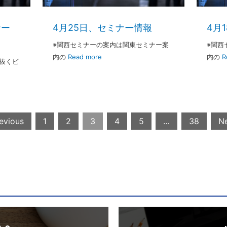
ナー
4月25日、セミナー情報
4月
※関西セミナーの案内は関東セミナー案
※関西
内の
Read more
内の
R
き抜くビ
evious
1
2
3
4
5
…
38
Ne